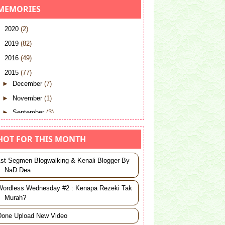
MEMORIES
►
2020
(2)
►
2019
(82)
►
2016
(49)
▼
2015
(77)
►
December
(7)
►
November
(1)
►
September
(3)
►
July
(1)
HOT FOR THIS MONTH
►
June
(10)
▼
May
(29)
1st Segmen Blogwalking & Kenali Blogger By
►
May 30
(2)
NaD Dea
►
May 22
(1)
Wordless Wednesday #2 : Kenapa Rezeki Tak
►
May 21
(1)
Murah?
►
May 20
(1)
Done Upload New Video
►
May 19
(2)