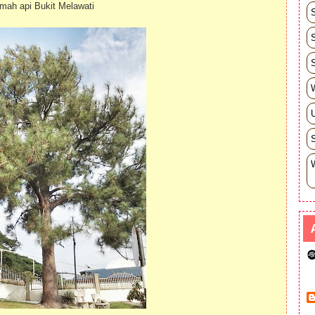
mah api Bukit Melawati
W
U