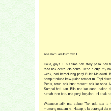
Assalamualaikum w.b.t.
Holla, guys ! This time nak story pasal har
rasa nak cerita, dia cerita. Hehe. Sorry, my b
week, nad berpeluang pergi Bukit Melawati. 
hampir terlupa kewujudan tempat tu. Tapi dise
Perlis, terus nak buat request nak ke sana. 
Sampai hati kan. Bila nad kat sana, sakan di
rumah then baru nak pergi berjalan. Ini tidak a
Walaupun adik nad cakap "Tak ada apa la ka
memang macam ni. Hadap je la perangai dia ni.