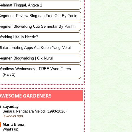
Selamat Tinggal, Angka 1
►
May 18
(2)
Segmen : Review Blog dan Free Gift By Yanie
►
May 15
(2)
►
May 14
(3)
Segmen Blowalking Cuti Semestar By Parihh
►
May 13
(2)
orking Life Is Hectic?
►
May 12
(1)
Like : Editing Apps Ala Korea Yang 'Verel'
►
May 10
(3)
Segmen Blogwalking | Cik Nurul
▼
May 08
(2)
Bukit Melawati
Wordless Wednesday : FREE Vsco Filters
(Part 1)
Segmen Blowalking Cuti Semestar
By Parihh
►
May 07
(3)
AWESOME GARDENERS
►
May 06
(2)
sayaiday
Senarai Pengacara Melodi (1993-2026)
►
May 05
(2)
3 weeks ago
►
April
(25)
Maria Elena
What's up
►
January
(1)