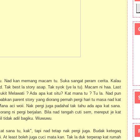
i tu. Nad kan memang macam tu. Suka sangat peram cerita. Kalau
ad. Tak best la story asap. Tak syok (ye la tu). Macam ni haa. Last
Bukit Melawati ? Ada apa kat situ? Kat mana tu ? Tu la. Nad pun
babkan parent story yang diorang pernah pergi hari tu masa nad kat
Mana aci woii. Nak pergi juga padahal tak tahu ada apa kat sana.
orang ni pergi berjalan. Bila nad tengah cuti sem, mereput je kat
dil tidak adil bagiku. Wuwuwu.
t sana tu, kak", tapi nad tetap nak pergi juga. Budak ketegaq
 At least boleh juga cuci mata kan. Tak la duk terperap kat rumah