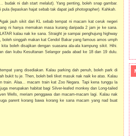
 budak ni dah start melalut). Yang penting, boleh snap gambar.
pula (lepaskan hajat sebab tak dapat jadi photographer). Kahkah.
. Agak jauh sikit dari KL sebab tempat ni macam kat ceruk negeri
karang ni hanya memakan masa kurang daripada 2 jam je ke sana.
 LATAR kalau nak ke sana. Straight je sampai penghujung highway
na, boleh singgah makan kat Cendol Bakar yang famous amos umph
 kita boleh disajikan dengan suasana ala-ala kampung sikit. Hihi.
iran dan kubu Kesultanan Selangor pada abad ke 18 dan 19 dulu.
tempat yang disediakan. Kalau parking dah penuh, boleh park di
h bukit tu je. Then, boleh beli tiket masuk nak naik ke atas. Kalau
an train. Alaa... macam train kat Zoo Negara. Tapi kena tunggu la
i juga merupakan habitat bagi Silver-leafed monkey dan Long-tailed
Seven Wells, meriam penggawa dan macam-macam lagi. Kalau nak
a juga parent korang bawa korang ke sana macam yang nad buat