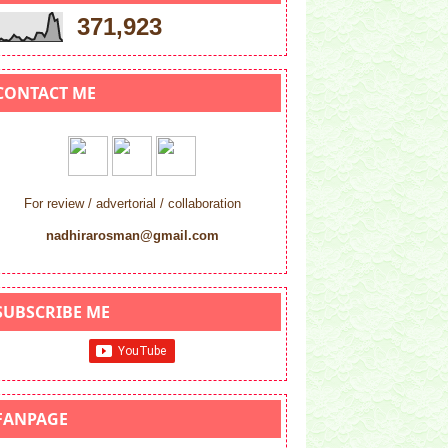
371,923
CONTACT ME
For review / advertorial / collaboration
nadhirarosman@gmail.com
SUBSCRIBE ME
FANPAGE