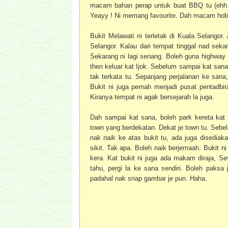
macam bahan perap untuk buat BBQ tu (ehh...
Yeayy ! Ni memang favourite. Dah macam hobi 
Bukit Melawati ni terletak di Kuala Selangor
Selangor. Kalau dari tempat tinggal nad se
Sekarang ni lagi senang. Boleh guna highway
then keluar kat Ijok. Sebelum sampai kat sa
tak terkata tu. Sepanjang perjalanan ke sana,
Bukit ni juga pernah menjadi pusat pentadb
Kiranya tempat ni agak bersejarah la juga.
Dah sampai kat sana, boleh park kereta kat 
town yang berdekatan. Dekat je town tu. Sebela
nak naik ke atas bukit tu, ada juga disediak
sikit. Tak apa. Boleh naik berjemaah. Bukit n
kera. Kat bukit ni juga ada makam diraja, 
tahu, pergi la ke sana sendiri. Boleh paks
padahal nak snap gambar je pun. Haha.