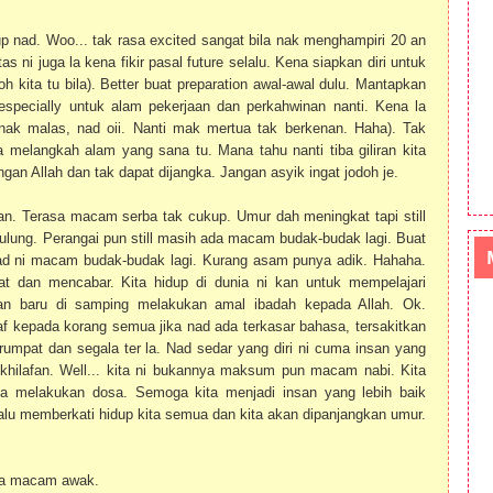
up nad. Woo... tak rasa excited sangat bila nak menghampiri 20 an
 ni juga la kena fikir pasal future selalu. Kena siapkan diri untuk
 kita tu bila). Better buat preparation awal-awal dulu. Mantapkan
 especially untuk alam pekerjaan dan perkahwinan nanti. Kena la
 nak malas, nad oii. Nanti mak mertua tak berkenan. Haha). Tak
a melangkah alam yang sana tu. Mana tahu nanti tiba giliran kita
ngan Allah dan tak dapat dijangka. Jangan asyik ingat jodoh je.
an. Terasa macam serba tak cukup. Umur dah meningkat tapi still
ulung. Perangai pun still masih ada macam budak-budak lagi. Buat
nad ni macam budak-budak lagi. Kurang asam punya adik. Hahaha.
t dan mencabar. Kita hidup di dunia ni kan untuk mempelajari
n baru di samping melakukan amal ibadah kepada Allah. Ok.
f kepada korang semua jika nad ada terkasar bahasa, tersakitkan
terumpat dan segala ter la. Nad sedar yang diri ni cuma insan yang
ekhilafan. Well... kita ni bukannya maksum pun macam nabi. Kita
da melakukan dosa. Semoga kita menjadi insan yang lebih baik
lu memberkati hidup kita semua dan kita akan dipanjangkan umur.
ma macam awak.