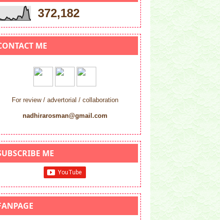
372,182
CONTACT ME
For review / advertorial / collaboration
nadhirarosman@gmail.com
SUBSCRIBE ME
FANPAGE