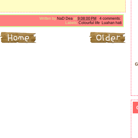
Written by
NaD Dea
at
9:08:00 PM
4 comments:
Labels:
Colourful life
,
Luahan hati
G