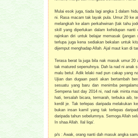
Mulai esok juga, tiada lagi angka 1 dalam hid
ni. Rasa macam tak layak pula. Umur 20 ke atas
melangkah ke alam perkahwinan (tak tahu jodoh
skill yang diperlukan dalam kehidupan nanti
rajinkan diri untuk belajar memasak (jangan
terlupa juga kena sediakan bekalan untuk kit
dijemput menghadap Allah. Ajal maut kan di ta
Terasa berat la juga bila nak masuk umur 20 
tak matured sepenuhnya. Dah la nad ni anak s
malu betul. Adik lelaki nad pun cakap yang 
Ujian dan dugaan pasti akan bertambah bera
sesuatu yang baru dan menimba pengalama
Sempena last day 2014 ni, nad nak minta maa
hati, tersalah bicara, termarah, terbuka aib, 
kerdil je. Tak terlepas daripada melakukan k
bukan insan kamil yang tak terlepas daripa
daripada tahun sebelumnya. Semoga Allah sela
In shaa Allah. Ilal liqa'.
p/s : Awak, orang nanti dah masuk angka sa