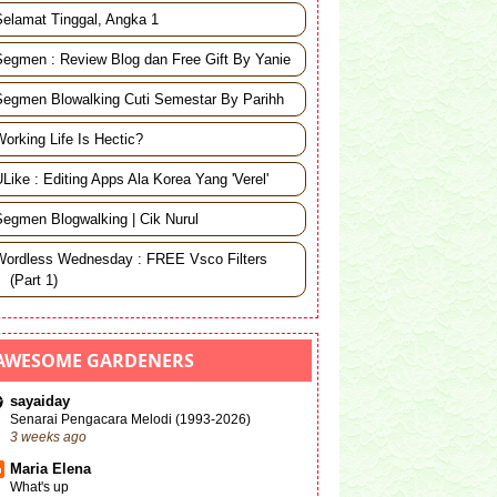
►
Dec 08
(2)
Selamat Tinggal, Angka 1
►
Dec 04
(6)
Segmen : Review Blog dan Free Gift By Yanie
►
Dec 02
(3)
Segmen Blowalking Cuti Semestar By Parihh
►
Dec 01
(2)
orking Life Is Hectic?
►
November
(87)
Like : Editing Apps Ala Korea Yang 'Verel'
►
October
(28)
►
September
(1)
Segmen Blogwalking | Cik Nurul
►
August
(1)
Wordless Wednesday : FREE Vsco Filters
►
June
(6)
(Part 1)
►
May
(12)
►
March
(2)
AWESOME GARDENERS
►
2013
(4)
sayaiday
►
2012
(22)
Senarai Pengacara Melodi (1993-2026)
3 weeks ago
►
2011
(31)
Maria Elena
What's up