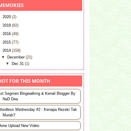
MEMORIES
►
2020
(2)
►
2019
(82)
►
2016
(49)
►
2015
(77)
▼
2014
(158)
▼
December
(21)
▼
Dec 31
(1)
Selamat Tinggal, Angka 1
HOT FOR THIS MONTH
►
Dec 23
(1)
►
Dec 21
(1)
1st Segmen Blogwalking & Kenali Blogger By
NaD Dea
►
Dec 20
(1)
►
Dec 19
(1)
Wordless Wednesday #2 : Kenapa Rezeki Tak
Murah?
►
Dec 13
(2)
►
Dec 11
(1)
Done Upload New Video