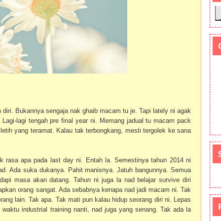
diri. Bukannya sengaja nak ghaib macam tu je. Tapi lately ni agak
. Lagi-lagi tengah pre final year ni. Memang jadual tu macam pack
letih yang teramat. Kalau tak terbongkang, mesti tergolek ke sana
ak rasa apa pada last day ni. Entah la. Semestinya tahun 2014 ni
ad. Ada suka dukanya. Pahit manisnya. Jatuh bangunnya. Semua
api masa akan datang. Tahun ni juga la nad belajar survive diri
harapkan orang sangat. Ada sebabnya kenapa nad jadi macam ni. Tak
ang lain. Tak apa. Tak mati pun kalau hidup seorang diri ni. Lepas
waktu industrial training nanti, nad juga yang senang. Tak ada la