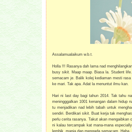
Assalamualaikum w.b.t.
Holla !!! Rasanya dah lama nad menghilangkan 
busy sikit. Maap maap. Biasa la. Student life
semacam je. Balik kolej kediaman mesti rasa 
ke mari. Tak apa. Adat la menuntut ilmu kan.
Hari ni last day bagi tahun 2014. Tak tahu n
meningggalkan 1001 kenangan dalam hidup n
tu menjadikan nad lebih tabah untuk menghad
sendiri. Berdikari sikit. Buat kerja tak meng
perlu cerita rasanya. Takut akan mengaibkan or
ni kalau tercampak kat mana-mana especially 
lembik, manja dan mengada semacam. Haha.